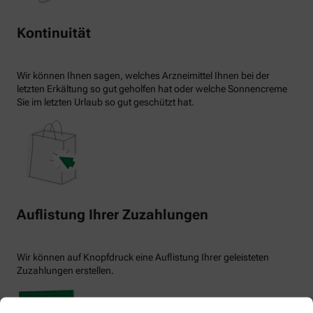
Kontinuität
Wir können Ihnen sagen, welches Arzneimittel Ihnen bei der
letzten Erkältung so gut geholfen hat oder welche Sonnencreme
Sie im letzten Urlaub so gut geschützt hat.
Auflistung Ihrer Zuzahlungen
Wir können auf Knopfdruck eine Auflistung Ihrer geleisteten
Zuzahlungen erstellen.