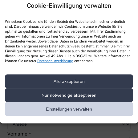
Cookie-Einwilligung verwalten
Wir setzen Cookies, die für den Betrieb der Website technisch erforderlich
sind. Darüber hinaus verwenden wir Cookies, um unsere Website für Sie
Nachweis Ihrer Befreiung
optimal zu gestalten und fortlaufend zu verbessern. Mit Ihrer Zustimmung
geben wir Informationen zu Ihrer Verwendung unserer Website auch an
Drittanbieter weiter. Soweit dabei Daten in Ländern verarbeitet werden, in
denen kein angemessenes Datenschutzniveau besteht, stimmen Sie mit Ihrer
Wenn Sie einen Ausweis über die Befreiung der gesetzlichen
Einwilligung zur Nutzung dieser Dienste auch der Verarbeitung Ihrer Daten in
Zuzahlung haben, können wir diese Info speichern und Sie
diesen Ländern gem. Artikel 49 Abs. 1 lit. a DSGVO zu. Weitere Informationen
können Sie unserer
Datenschutzerklärung
entnehmen.
müssen Ihren Ausweis nicht immer vorzeigen.
Alle akzeptieren
Kundenkarte beantragen
Nur notwendige akzeptieren
Jetzt schnell und einfach online beantragen und beim nächsten
Besuch bei uns in der Apotheke abholen.
Einstellungen verwalten
Anrede
Vorname *